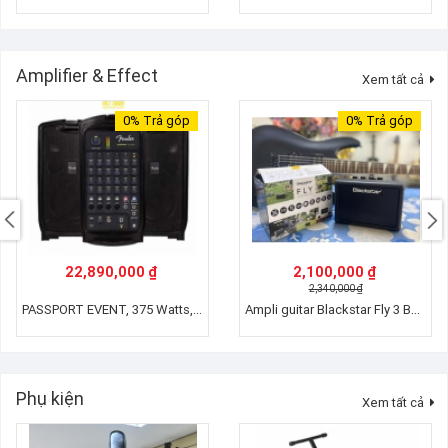
Amplifier & Effect
Xem tất cả
0%
Trả góp
0%
Trả góp
22,890,000 ₫
2,100,000 ₫
2,340,000 ₫
PASSPORT EVENT, 375 Watts, 230V EU DS
Ampli guitar Blackstar Fly 3 BA102012
Phụ kiện
Xem tất cả