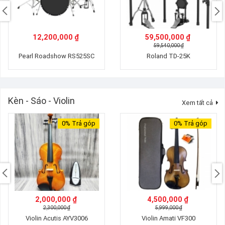
12,200,000 ₫
59,500,000 ₫
59,540,000 ₫
Pearl Roadshow RS525SC
Roland TD-25K
Kèn - Sáo - Violin
Xem tất cả
0%
Trả góp
0%
Trả góp
2,000,000 ₫
4,500,000 ₫
2,300,000 ₫
5,999,000 ₫
Violin Acutis AYV3006
Violin Amati VF300