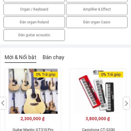
Organ / Keyboard
Amplifier & Effect
Đàn organ Roland
Đàn organ Casio
Đàn guitar acoustic
Mới & Nổi bật
Bán chạy
0%
Trả góp
0%
Trả góp
2,300,000 ₫
3,800,000 ₫
Guitar Mantic GT310 Pro
Casiotone CT-S200