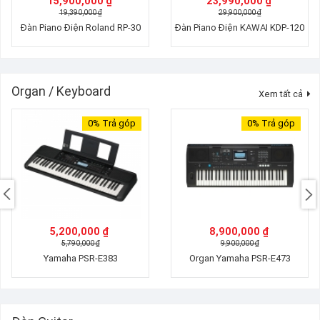
15,900,000 ₫
23,990,000 ₫
19,390,000 ₫
29,900,000 ₫
Đàn Piano Điện Roland RP-30
Đàn Piano Điện KAWAI KDP-120
Organ / Keyboard
Xem tất cả
0%
Trả góp
0%
Trả góp
5,200,000 ₫
8,900,000 ₫
5,790,000 ₫
9,900,000 ₫
Yamaha PSR-E383
Organ Yamaha PSR-E473