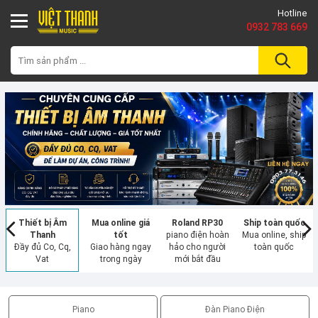
Hotline
0932 783 669
Thiết bị Âm
Mua online giá
Roland RP30
Ship toàn quốc
Thanh
tốt
piano điện hoàn
Mua online, ship
Đầy đủ Co, Cq,
Giao hàng ngay
hảo cho người
toàn quốc
Vat
trong ngày
mới bắt đầu
Piano
Đàn Piano Điện