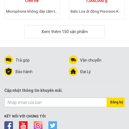
Liên hệ
1,000,000 ₫
Microphone không dây cầm tay Lingrui LR-69B
Balo Loa di động Precision K8(Black)
Xem thêm 150 sản phẩm
Trả góp
Vận chuyển
Bảo hành
Đại Lý
Cập nhật thông tin khuyến mãi.
Đăng ký
KẾT NỐI VỚI CHÚNG TÔI