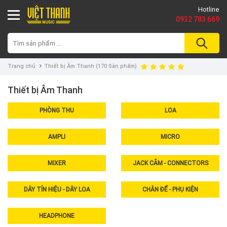
Hotline
0932 783 669
Trang chủ
Thiết bị Âm Thanh
(170 Sản phẩm)
Thiết bị Âm Thanh
PHÒNG THU
LOA
AMPLI
MICRO
MIXER
JACK CẮM - CONNECTORS
DÂY TÍN HIỆU - DÂY LOA
CHÂN ĐẾ - PHỤ KIỆN
HEADPHONE