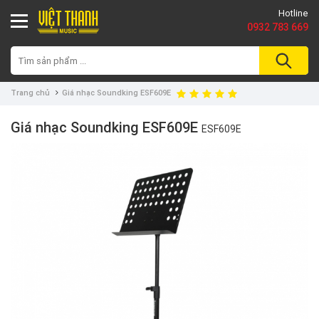
Hotline
0932 783 669
Trang chủ
Giá nhạc Soundking ESF609E
Giá nhạc Soundking ESF609E
ESF609E