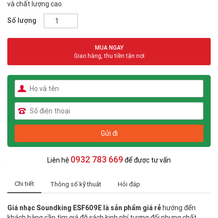
và chất lượng cao.
Số lượng
MUA NGAY
Giao hàng, thu tiền tận nơi
0932 783 669
Liên hệ
để được tư vấn
Chi tiết
Thông số kỹ thuật
Hỏi đáp
Giá nhạc Soundking ESF609E
là sản phẩm giá rẻ
hướng đến
khách hàng cần tìm giá đỡ sách kinh phí tương đối nhưng chất