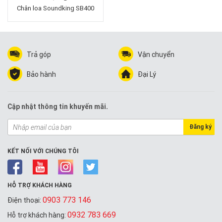
Chân loa Soundking SB400
Trả góp
Vận chuyển
Bảo hành
Đại Lý
Cập nhật thông tin khuyến mãi.
Đăng ký
KẾT NỐI VỚI CHÚNG TÔI
HỖ TRỢ KHÁCH HÀNG
0903 773 146
Điện thoại:
0932 783 669
Hỗ trợ khách hàng: