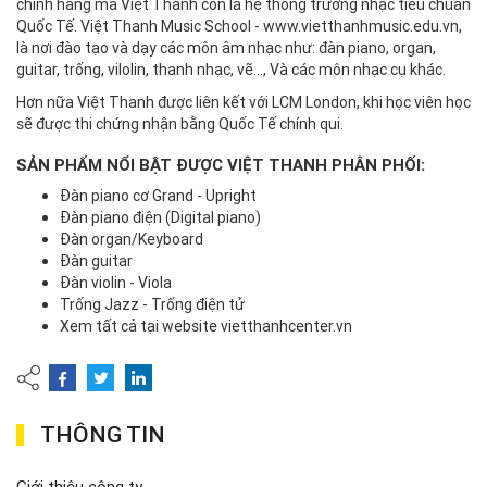
chính hãng mà Việt Thanh còn là hệ thống trường nhạc tiêu chuẩn
Quốc Tế. Việt Thanh Music School - www.vietthanhmusic.edu.vn,
là nơi đào tạo và dạy các môn âm nhạc như: đàn piano, organ,
guitar, trống, vilolin, thanh nhạc, vẽ..., Và các môn nhạc cụ khác.
Hơn nữa Việt Thanh được liên kết với LCM London, khi học viên học
sẽ được thi chứng nhận bằng Quốc Tế chính qui.
SẢN PHẨM NỔI BẬT ĐƯỢC VIỆT THANH PHÂN PHỐI:
Đàn piano cơ Grand - Upright
Đàn piano điện (Digital piano)
Đàn organ/Keyboard
Đàn guitar
Đàn violin - Viola
Trống Jazz - Trống điện tử
Xem tất cả tại website vietthanhcenter.vn
THÔNG TIN
Giới thiệu công ty