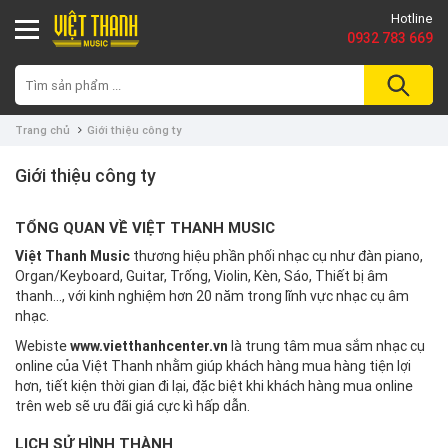
Hotline
0932 783 669
Trang chủ
Giới thiệu công ty
Giới thiệu công ty
TỔNG QUAN VỀ VIỆT THANH MUSIC
Việt Thanh Music
thương hiệu phần phối nhạc cụ như đàn piano,
Organ/Keyboard, Guitar, Trống, Violin, Kèn, Sáo, Thiết bị âm
thanh..., với kinh nghiệm hơn 20 năm trong lĩnh vực nhạc cụ âm
nhạc.
Webiste
www.vietthanhcenter.vn
là trung tâm mua sắm nhạc cụ
online của Việt Thanh nhằm giúp khách hàng mua hàng tiện lợi
hơn, tiết kiện thời gian đi lại, đặc biệt khi khách hàng mua online
trên web sẽ ưu đãi giá cực kì hấp dẫn.
LỊCH SỬ HÌNH THÀNH