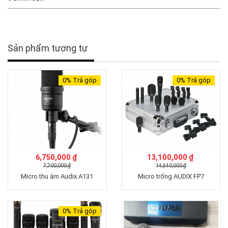
Sản phẩm tương tự
0%
Trả góp
0%
Trả góp
6,750,000 ₫
13,100,000 ₫
7,700,000 ₫
14,540,000 ₫
Micro thu âm Audix A131
Micro trống AUDIX FP7
0%
Trả góp