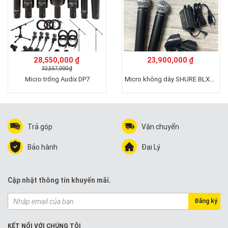
28,550,000 ₫
23,900,000 ₫
32,557,000 ₫
Micro không dây SHURE BLX288A/SM58
Micro trống Audix DP7
Trả góp
Vận chuyển
Bảo hành
Đại Lý
Cập nhật thông tin khuyến mãi.
Đăng ký
KẾT NỐI VỚI CHÚNG TÔI