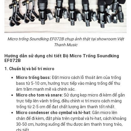
Micro trống Soundking EF072B chụp ảnh thật tại showroom Việt
Thanh Music
Hướng dẫn sử dụng chi tiết Bộ Micro Trống Soundking
EF072B
1. Chuẩn bị và bố trí micro
Micro trống bass:
Đặt micro cách lỗ thoát âm của trống
bass từ 5-10 cm, hướng trực tiếp vào màng trống để thu
âm trầm mạnh mẽ và chính xác.
Micro cho tom và snare:
Sử dụng kẹp micro đi kèm để gắn
trực tiếp lên vành trống, điều chỉnh vị trí micro cách màng
trống từ 2-5 cm để đạt chất lượng âm thanh tốt nhất.
Micro condenser cho cymbal và hi-hat:
Gắn micro lên
chân đế đi kèm, đặt phía trên cymbal và hi-hat, cách khoảng
30-50 cm, hướng xuống để thu được âm thanh trong trẻo,
chi tiết.