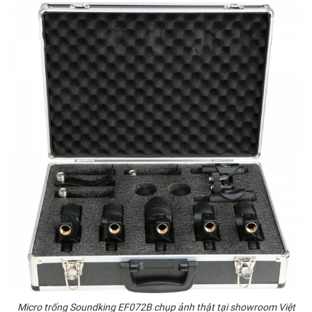
Micro trống Soundking EF072B chụp ảnh thật tại showroom Việt