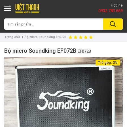
Hotline
0932 783 669
Trang chủ
Bộ micro Soundking EF072B
Bộ micro Soundking EF072B
EF072B
Trả góp:
0%