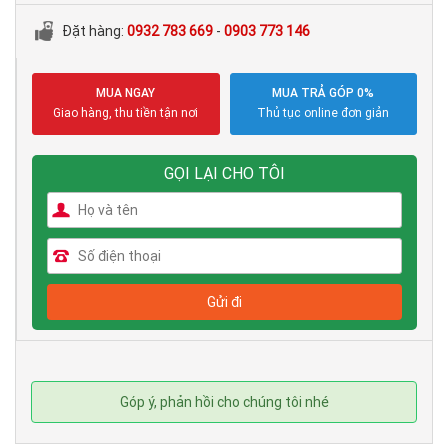
Đặt hàng:
0932 783 669
-
0903 773 146
MUA NGAY
MUA TRẢ GÓP 0%
Giao hàng, thu tiền tận nơi
Thủ tục online đơn giản
GỌI LẠI CHO TÔI
Góp ý, phản hồi cho chúng tôi nhé