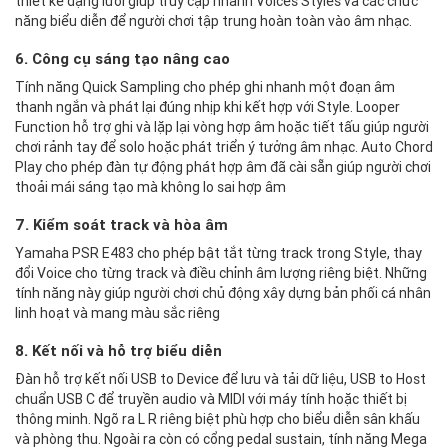
thiết kế dạng lưới giúp truy cập nhanh Voices Styles và các chức
năng biểu diễn để người chơi tập trung hoàn toàn vào âm nhạc.
6. Công cụ sáng tạo nâng cao
Tính năng Quick Sampling cho phép ghi nhanh một đoạn âm
thanh ngắn và phát lại đúng nhịp khi kết hợp với Style. Looper
Function hỗ trợ ghi và lặp lại vòng hợp âm hoặc tiết tấu giúp người
chơi rảnh tay để solo hoặc phát triển ý tưởng âm nhạc. Auto Chord
Play cho phép đàn tự động phát hợp âm đã cài sẵn giúp người chơi
thoải mái sáng tạo mà không lo sai hợp âm
7. Kiểm soát track và hòa âm
Yamaha PSR E483 cho phép bật tắt từng track trong Style, thay
đổi Voice cho từng track và điều chỉnh âm lượng riêng biệt. Những
tính năng này giúp người chơi chủ động xây dựng bản phối cá nhân
linh hoạt và mang màu sắc riêng
8. Kết nối và hỗ trợ biểu diễn
Đàn hỗ trợ kết nối USB to Device để lưu và tải dữ liệu, USB to Host
chuẩn USB C để truyền audio và MIDI với máy tính hoặc thiết bị
thông minh. Ngõ ra L R riêng biệt phù hợp cho biểu diễn sân khấu
và phòng thu. Ngoài ra còn có cổng pedal sustain, tính năng Mega