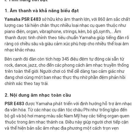
1. Âm thanh và khả năng biểu đạt
Yamaha PSR E483
sở hữu kho âm thanh lớn, với 860 âm sắc chất
lượng cao tái hiện chân thực nhiều loại nhạc cụ quen thuộc như
piano điện, organ, vibraphone, strings, kèn, bộ gõ,synth,… Âm
thanh được tinh chỉnh theo tiêu chuẩn Yamaha giúp tiếng đàn rõ
ràng có chiều sâu và giàu cảm xúc phù hợp cho nhiều thể loại âm
nhạc khác nhau.
Bên cạnh đó đàn còn tích hợp 345 điệu đệm tự động cài sẵn từ
rock, dance, jazz, cho đến các phong cách âm nhạc truyền thống
trên toàn thế giới. Người chơi có thể dễ dàng tạo cảm giác như
đang chơi cùng một ban nhạc thực thụ nhờ phần đệm phản hồi
chính xác theo tay trái.
2. Nội dung âm nhạc toàn cầu
PSR E483
được Yamaha phát triển với định hướng hỗ trợ âm nhạc
đa văn hóa. Từ các nhạc cụ dân tộc châu Phi như trống Igbo đến
bộ gõ và bộ hơi mang màu sắc Nam Mỹ hay các tiếng organ quen
thuộc trong âm nhạc thánh ca. Điều này giúp người chơi tiếp cận
và thể hiện bản sắc âm nhạc địa phương một cách trọn vẹn