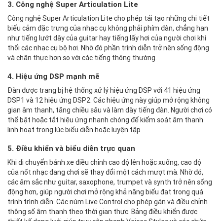
3. Công nghệ Super Articulation Lite
Công nghệ Super Articulation Lite cho phép tái tạo những chi tiết
biểu cảm đặc trưng của nhạc cụ không phải phím đàn, chẳng hạn
như tiếng lướt dây của guitar hay tiếng lấy hơi của người chơi khi
thổi các nhạc cụ bộ hơi. Nhờ đó phần trình diễn trở nên sống động
và chân thực hơn so với các tiếng thông thường.
4. Hiệu ứng DSP mạnh mẽ
Đàn được trang bị hệ thống xử lý hiệu ứng DSP với 41 hiệu ứng
DSP1 và 12 hiệu ứng DSP2. Các hiệu ứng này giúp mở rộng không
gian âm thanh, tăng chiều sâu và làm dày tiếng đàn. Người chơi có
thể bật hoặc tắt hiệu ứng nhanh chóng để kiểm soát âm thanh
linh hoạt trong lúc biểu diễn hoặc luyện tập
5. Điều khiển và biểu diễn trực quan
Khi di chuyển bánh xe điều chỉnh cao độ lên hoặc xuống, cao độ
của nốt nhạc đang chơi sẽ thay đổi một cách mượt mà. Nhờ đó,
các âm sắc như guitar, saxophone, trumpet và synth trở nên sống
động hơn, giúp người chơi mở rộng khả năng biểu đạt trong quá
trình trình diễn. Các núm Live Control cho phép gán và điều chỉnh
thông số âm thanh theo thời gian thực. Bảng điều khiển được