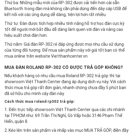
Thứ ba: Những mẫu mới của RP-302 được cải tiến hơn cài sẵn
Bluetooth trong đàn mà không cần phải dùng đến dây cáp USB để
kết nối với các ứng dụng dễ dàng, tiện lợi hơn rất nhiều.
Thứ tư: Đàn được tích hợp nhiều tính năng hỗ trợ học đàn cực kỳ
tốt để người mới bắt đầu dễ dàng làm quen với đàn và nâng cao
hiệu suất chơi đàn hơn.
Thứ năm: Giá đàn RP-302 rẻ đáp ứng được mọi nhu cầu sử dụng
của từng đối tượng. Để mua sản phẩm này với giá tốt bạn có thể
mua online trên website Vietthanhcenter.vn
MUA ĐÀN ROLAND RP-302 CÓ ĐƯỢC TRẢ GÓP KHÔNG?
Nếu khách hàng có nhu cầu mua Roland RP-302 trả góp thì tại
showroom Việt Thanh Center đang áp dụng dịch vụ này. Với cách
thức mua trả góp rất đơn giản, nhanh chóng chưa đầy 5 phút bạn
đã sở hữu cho mình cây đàn này.
Cách thức mua roland rp302 trả góp:
1. Đến trực tiếp showroom Việt Thanh Center qua các chi nhánh
tại TPHCM như: 69 Trần Thị Nghỉ, Gò Vấp hoặc 3146 Phạm Thế
Hiển, quận 8.
2. Kéo lên trên sản phẩm và nhấp vào mục MUA TRẢ GÓP, điền đầy