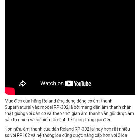
Mục đích của hãng Roland ứng dụng động cơ âm thanh
SuperNatural vào model RP-302 là bởi mang đến âm thanh chân
thật giống với đàn cơ và theo thời gian âm thanh vẫn giữ được âm
sắc tự nhiên và sự biến tấu tinh tế trong từng giai điệu.
Hơn nữa, âm thanh của đàn Roland RP-302 lại hay hơn rất nhiều
so với RP102 và hệ thống loa cũng được nâng cấp hơn với 2 loa