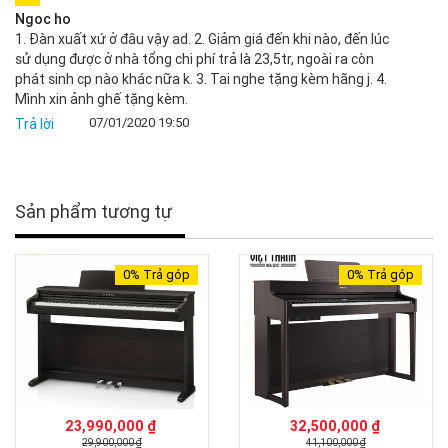
Ngoc ho
1. Đàn xuất xứ ở đâu vậy ad. 2. Giảm giá đến khi nào, đến lúc
sử dụng được ở nhà tổng chi phí trả là 23,5tr, ngoài ra còn
phát sinh cp nào khác nữa k. 3. Tai nghe tặng kèm hãng j. 4.
Mình xin ảnh ghế tặng kèm.
07/01/2020 19:50
Trả lời
Sản phẩm tương tự
0%
Trả góp
0%
Trả góp
23,990,000 ₫
32,500,000 ₫
29,900,000 ₫
41,100,000 ₫