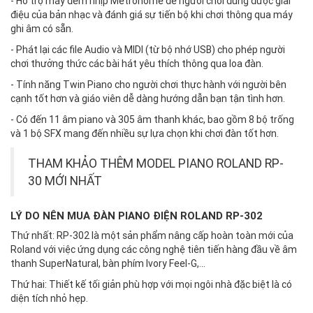
- Hỗ trợ máy đếm nhịp Metronome để người chơi đúng được giai
điệu của bản nhạc và đánh giá sự tiến bộ khi chơi thông qua máy
ghi âm có sẵn.
- Phát lại các file Audio và MIDI (từ bộ nhớ USB) cho phép người
chơi thưởng thức các bài hát yêu thích thông qua loa đàn.
- Tính năng Twin Piano cho người chơi thực hành với người bên
cạnh tốt hơn và giáo viên dễ dàng hướng dẫn bạn tận tình hơn.
- Có đến 11 âm piano và 305 âm thanh khác, bao gồm 8 bộ trống
và 1 bộ SFX mang đến nhiều sự lựa chọn khi chơi đàn tốt hơn.
THAM KHẢO THÊM MODEL
PIANO ROLAND RP-
30
MỚI NHẤT
LÝ DO NÊN MUA ĐÀN PIANO ĐIỆN ROLAND RP-302
Thứ nhất: RP-302 là một sản phẩm nâng cấp hoàn toàn mới của
Roland với việc ứng dụng các công nghệ tiên tiến hàng đầu về âm
thanh SuperNatural, bàn phím Ivory Feel-G,...
Thứ hai: Thiết kế tối giản phù hợp với mọi ngôi nhà đặc biệt là có
diện tích nhỏ hẹp.