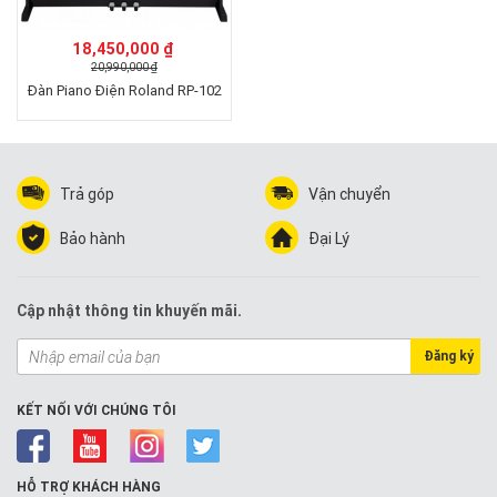
18,450,000 ₫
20,990,000 ₫
Đàn Piano Điện Roland RP-102
Trả góp
Vận chuyển
Bảo hành
Đại Lý
Cập nhật thông tin khuyến mãi.
Đăng ký
KẾT NỐI VỚI CHÚNG TÔI
HỖ TRỢ KHÁCH HÀNG