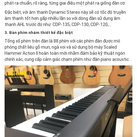
phát ra chuẩn, rõ ràng, từng giai điệu một phát ra giống đàn cơ.
Đặc biệt, với âm thanh Dynamic Stereo này sẽ có tốc độ truyền
âm thanh tốt hơn gấp nhiều lần so với dòng đàn sử dụng âm
thanh AHL trước đó như: CDP-135, CDP-130, CDP-120,...
3. Bàn phím nhám thiết kế đặc biệt
Tổng số phím trên đàn là 88 phím với các phím đàn được mô
phỏng chất liệu gỗ mun, ngà voi và sử dụng bộ máy Scaled
Hammer Action II hoàn toàn mới nhằm đảm bảo kỹ thuật ngón
chính xác, cung cấp cảm giác chạm phím như đàn piano acoustic.