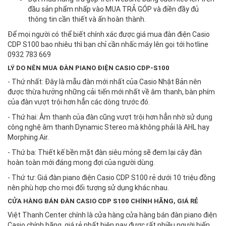
đầu sản phẩm nhấp vào MUA TRẢ GÓP và điền đầy đủ
thông tin cần thiết và ấn hoàn thành.
Để mọi người có thể biết chính xác được giá mua đàn điện Casio
CDP S100 bao nhiêu thì bạn chỉ cần nhấc máy lên gọi tới hotline
0932 783 669
LÝ DO NÊN MUA ĐÀN PIANO ĐIỆN CASIO CDP-S100
- Thứ nhất: Đây là mẫu đàn mới nhất của Casio Nhật Bản nên
được thừa hưởng những cải tiến mới nhất về âm thanh, bàn phím
của đàn vượt trội hơn hẳn các dòng trước đó.
- Thứ hai: Âm thanh của đàn cũng vượt trội hơn hẳn nhờ sử dụng
công nghệ âm thanh Dynamic Stereo mà không phải là AHL hay
Morphing Air.
- Thứ ba: Thiết kế bền mặt đàn siêu mỏng sẽ đem lại cây đàn
hoàn toàn mới đáng mong đợi của người dùng.
- Thứ tư: Giá đàn piano điện Casio CDP S100 rẻ dưới 10 triệu đồng
nên phù hợp cho mọi đối tượng sử dụng khác nhau.
CỬA HÀNG BÁN ĐÀN CASIO CDP S100 CHÍNH HÃNG, GIÁ RẺ
Việt Thanh Center chính là cửa hàng cửa hàng bán đàn piano điện
Casio chính hãng, giá rẻ nhất hiện nay được rất nhiều người biến