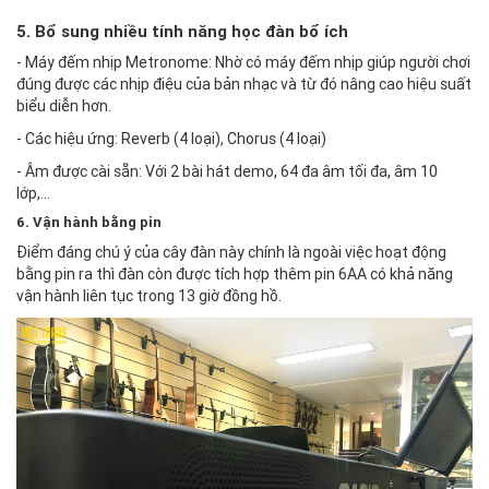
5. Bổ sung nhiều tính năng học đàn bổ ích
- Máy đếm nhịp Metronome: Nhờ có máy đếm nhịp giúp người chơi
đúng được các nhịp điệu của bản nhạc và từ đó nâng cao hiệu suất
biểu diễn hơn.
- Các hiệu ứng: Reverb (4 loại), Chorus (4 loại)
- Âm được cài sẵn: Với 2 bài hát demo, 64 đa âm tối đa, âm 10
lớp,...
6. Vận hành bằng pin
Điểm đáng chú ý của cây đàn này chính là ngoài việc hoạt động
bằng pin ra thì đàn còn được tích hợp thêm pin 6AA có khả năng
vận hành liên tục trong 13 giờ đồng hồ.