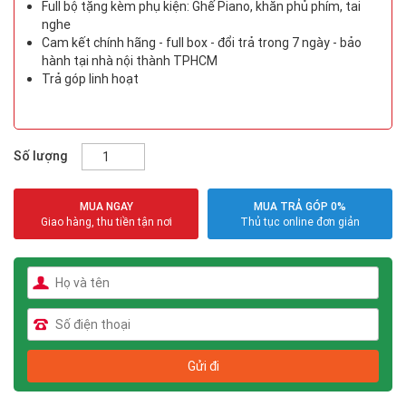
Full bộ tặng kèm phụ kiện: Ghế Piano, khăn phủ phím, tai
nghe
Cam kết chính hãng - full box - đổi trả trong 7 ngày - bảo
hành tại nhà nội thành TPHCM
Trả góp linh hoạt
Số lượng
MUA NGAY
MUA TRẢ GÓP 0%
Giao hàng, thu tiền tận nơi
Thủ tục online đơn giản