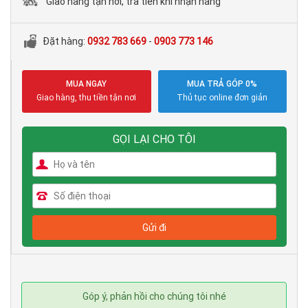
Giao hàng tận nơi, trả tiền khi nhận hàng
Đặt hàng:
0932 783 669
-
0903 773 146
MUA NGAY
MUA TRẢ GÓP 0%
Giao hàng, thu tiền tận nơi
Thủ tục online đơn giản
GỌI LẠI CHO TÔI
Góp ý, phản hồi cho chúng tôi nhé