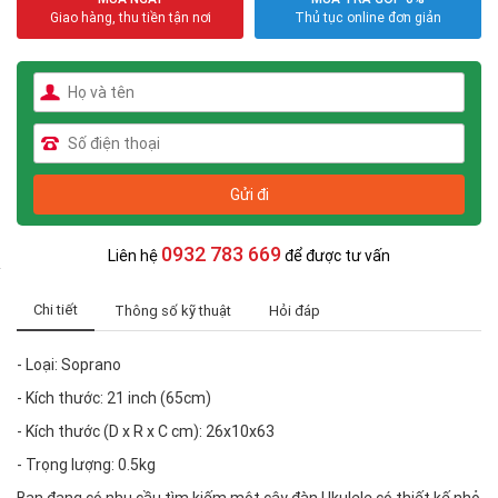
Giao hàng, thu tiền tận nơi
Thủ tục online đơn giản
0932 783 669
Liên hệ
để được tư vấn
Chi tiết
Thông số kỹ thuật
Hỏi đáp
- Loại: Soprano
- Kích thước: 21 inch (65cm)
- Kích thước (D x R x C cm): 26x10x63
- Trọng lượng: 0.5kg
Bạn đang có nhu cầu tìm kiếm một cây đàn Ukulele có thiết kế nhỏ