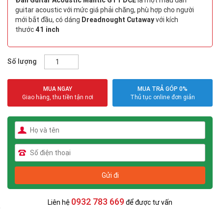
guitar acoustic với mức giá phải chăng, phù hợp cho người
mới bắt đầu, có dáng
Dreadnought Cutaway
với kích
thước
41 inch
Số lượng
MUA NGAY
MUA TRẢ GÓP 0%
Giao hàng, thu tiền tận nơi
Thủ tục online đơn giản
0932 783 669
Liên hệ
để được tư vấn