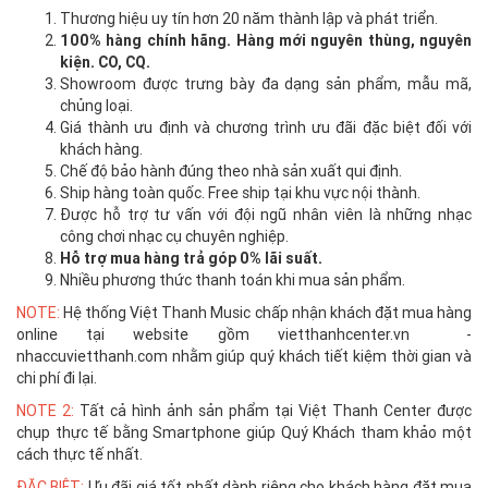
Thương hiệu uy tín hơn 20 năm thành lập và phát triển.
100% hàng chính hãng. Hàng mới nguyên thùng, nguyên
kiện. CO, CQ.
Showroom được trưng bày đa dạng sản phẩm, mẫu mã,
chủng loại.
Giá thành ưu định và chương trình ưu đãi đặc biệt đối với
khách hàng.
Chế độ bảo hành đúng theo nhà sản xuất qui định.
Ship hàng toàn quốc. Free ship tại khu vực nội thành.
Được hỗ trợ tư vấn với đội ngũ nhân viên là những nhạc
công chơi nhạc cụ chuyên nghiệp.
Hỗ trợ mua hàng trả góp 0% lãi suất.
Nhiều phương thức thanh toán khi mua sản phẩm.
NOTE:
Hệ thống Việt Thanh Music chấp nhận khách đặt mua hàng
online tại website gồm vietthanhcenter.vn -
nhaccuvietthanh.com nhằm giúp quý khách tiết kiệm thời gian và
chi phí đi lại.
NOTE 2:
Tất cả hình ảnh sản phẩm tại Việt Thanh Center được
chụp thực tế bằng Smartphone giúp Quý Khách tham khảo một
cách thực tế nhất.
ĐẶC BIỆT:
Ưu đãi giá tốt nhất dành riêng cho khách hàng đặt mua