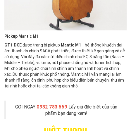
Pickup Mantic M1
GT1 DCE
được trang bị
pickup
Mantic M1 -
hệ thống khuếch đại
âm thanh do chính SAGA phát triển, được thiết kế gọn gàng và dễ
sử dụng. Với đầy đủ các nút điều chỉnh như EQ 3 băng tần (Bass –
Middle – Treble), volume, nút phase chống hú và tuner tích hợp,
M1 cho phép người chơi tinh chỉnh âm thanh linh hoạt và chính
xác. Dù thuộc phân khúc phổ thông, Mantic M1 vẫn mang lại âm
thanh rõ ràng, ổn định, phù hợp cho biểu diễn bán chuyên, thu âm
tại nhà hoặc chơi tại các không gian nhỏ.
GỌI NGAY
0932 783 669
Lấy giá đặc biệt của sản
phẩm bạn đang xem!